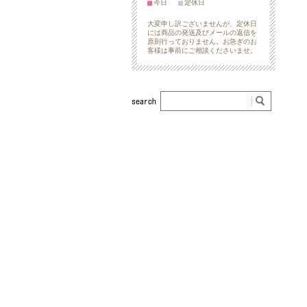
■
■
今日
定休日
大変申し訳ございませんが、定休日
には商品の発送及びメールの返信を
原則行っておりません。お急ぎのお
客様は事前にご相談くださいませ。