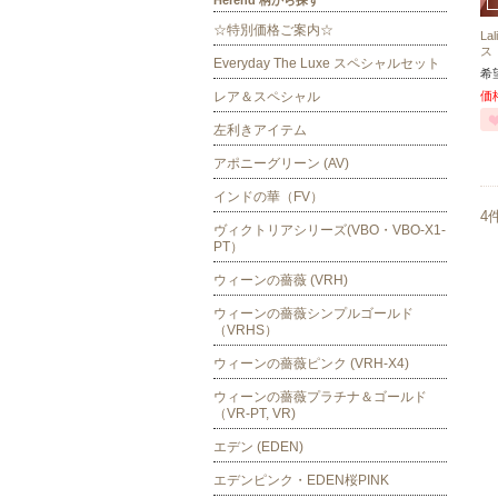
Herend 柄から探す
☆特別価格ご案内☆
L
ス
Everyday The Luxe スペシャルセット
希
レア＆スペシャル
価
左利きアイテム
アポニーグリーン (AV)
インドの華（FV）
4
ヴィクトリアシリーズ(VBO・VBO-X1-
PT）
ウィーンの薔薇 (VRH)
ウィーンの薔薇シンプルゴールド
（VRHS）
ウィーンの薔薇ピンク (VRH-X4)
ウィーンの薔薇プラチナ＆ゴールド
（VR-PT, VR)
エデン (EDEN)
エデンピンク・EDEN桜PINK