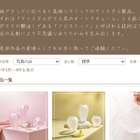
示切替：
並び順：
在庫
件中1件～4件を表示
品一覧