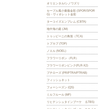
オリエンタル/シノワズリ
セーブル風小薔薇金彩 (SPOR/SPOR
G)・ヴィオレット金彩
ターコイズエンブレム (CBTA)
地中海の庭 (JM)
トゥッピーニの角笛（TCA)
トプカプ (TOP)
ノエル (NOEL)
フラワーリボン（FLR）
フラワーリボンピンク(FLR-X2)
プチローズ (PR/PTRA/PTRAB)
フィッシュネット
フォーシーズン (QS)
ミルフルール (MF)
リヒテンシュタインブーケ (LTBS)