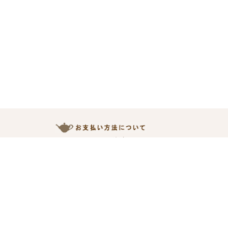
クレジットカード決済
銀行振込
代金引換
楽天ペイ
コンビニ(番号端末式)・銀行ATM・ネットバンキング
楽天銀行決済
楽天Edy決済