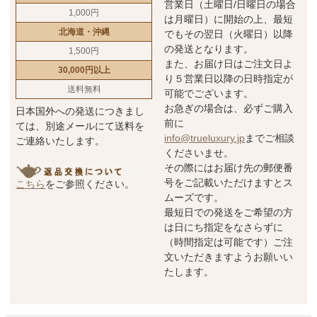
営業日（土曜日/日曜日の場合
1,000円
は月曜日）に開始の上、最短
北海道・沖縄
でもその翌日（火曜日）以降
の発送となります。
1,500円
また、お届け日はご注文日よ
30,000円以上
り５営業日以降の日時指定が
送料無料
可能でございます。
お急ぎの場合は、必ずご購入
日本国外への発送につきまし
前に
ては、別途メールにて送料を
info@trueluxury.jp
までご相談
ご連絡いたします。
くださいませ。
その際にはお届け先の郵便番
号をご記載いただけますとス
こちら
をご参照ください。
ムーズです。
最短日での発送をご希望の方
は日にち指定をなさらずに
（時間指定は可能です）ご注
文いただきますようお願いい
たします。