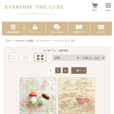
TOP
>
Herend 小物類（クリーマー・ナイフレスト 等）
1 / 3ページ
（全63件）
1
2
3
次へ