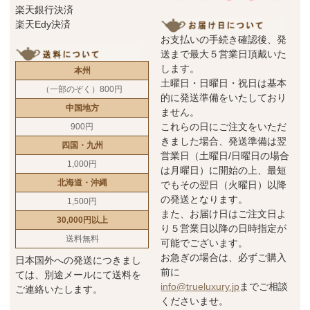
楽天銀行決済
楽天Edy決済
お支払いの手続き確認後、発
送まで最大５営業日頂戴いた
します。
本州
土曜日・日曜日・祝日は基本
（一部のぞく）800円
的に発送準備をいたしており
中国地方
ません。
これらの日にご注文をいただ
900円
きました場合、発送準備は翌
四国・九州
営業日（土曜日/日曜日の場合
1,000円
は月曜日）に開始の上、最短
北海道・沖縄
でもその翌日（火曜日）以降
の発送となります。
1,500円
また、お届け日はご注文日よ
30,000円以上
り５営業日以降の日時指定が
送料無料
可能でございます。
お急ぎの場合は、必ずご購入
日本国外への発送につきまし
前に
ては、別途メールにて送料を
info@trueluxury.jp
までご相談
ご連絡いたします。
くださいませ。