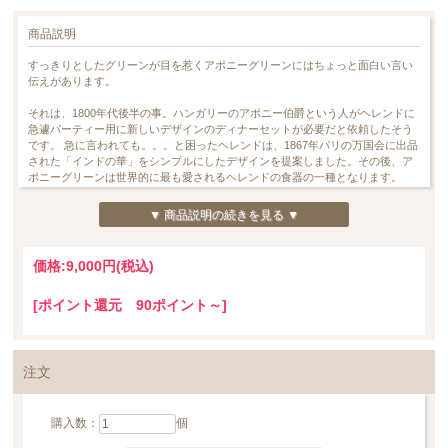
商品説明
すっきりとしたグリーンが目を惹くアポニーグリーンにはちょっと面白い言い
伝えがあります。
それは、1800年代後半の事。ハンガリーのアポニー伯爵という人がヘレンドに
急遽パーティー用に新しいデザインのディナーセットが必要だと依頼したそう
です。 急に言われても。。。と困ったヘレンドは、1867年パリの万国会に出品
された「インドの華」をシンプルにしたデザインを提案しました。その後、ア
ポニーグリーンは世界的に最も愛されるヘレンドの食器の一種となります。
＊＊＊＊＊＊＊＊＊＊＊＊＊＊＊＊＊＊＊＊＊＊＊＊＊＊＊＊＊＊＊＊＊＊＊
▼ 商品説明の続きを見る ▼
＊＊＊＊＊＊＊
このスモールディッシュは直径約12cm。
価格:
9,000円
(税込)
普通のプレートよりも少し深さがございますので、用途も広がるお品でござい
ます。
[ポイント還元 90ポイント～]
2枚目の写真のように、受皿としてもお使いいただけます。
（*商品のサイズ：ストレイナー 直径125mm / 高さ 25mm)
注文
＊＊＊＊＊＊＊＊＊＊＊＊＊＊＊＊＊＊＊＊＊＊＊＊＊＊＊＊＊＊＊＊＊＊＊
＊＊＊＊＊＊＊
購入数：
個
*こちらの商品は一部金彩にムラが見られる事があります。これはハンドメイド