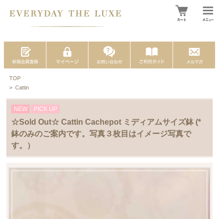
TOP
>
Cattin
NEW
PICK UP
☆Sold Out☆ Cattin Cachepot ミディアムサイズ鉢 (*
鉢のみのご案内です。写真３枚目はイメージ写真で
す。）