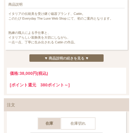
商品説明
イタリアの伝統美を受け継ぐ磁器ブランド、Cattin。
このたび Everyday The Luxe Web Shop にて、初のご案内となります。
熟練の職人による手仕事と、
イタリアらしい装飾美を大切にしながら、
一点一点、丁寧に生み出される Cattin の作品。
磁肌に施される繊細な装飾や、
24Kゴールドを用いた気品ある金彩は、
▼ 商品説明の続きを見る ▼
長い歴史の中で培われた技術と美意識の結晶です。
クラシックな佇まいでありながら、
価格:
38,000円
(税込)
どこか軽やかで、現代の暮らしにも自然と溶け込む――
それが Cattin の大きな魅力。
[ポイント還元 380ポイント～]
イタリアらしい華やかさをまといながらも、
日常のひとときに、そっと彩りを添えてくれる存在です。
“飾るため”だけではなく、
注文
暮らしの中で愛で、使い、受け継いでいく。
そんな楽しみ方を提案してくれる、
イタリアならではの磁器ブランドです。
在庫
在庫切れ
そんな Cattin からのご案内。
こちらは Cache Pot と呼ばれる鉢でございます。