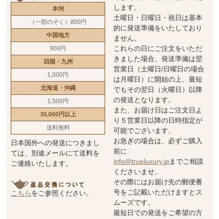
します。
本州
土曜日・日曜日・祝日は基本
（一部のぞく）800円
的に発送準備をいたしており
中国地方
ません。
これらの日にご注文をいただ
900円
きました場合、発送準備は翌
四国・九州
営業日（土曜日/日曜日の場合
1,000円
は月曜日）に開始の上、最短
北海道・沖縄
でもその翌日（火曜日）以降
の発送となります。
1,500円
また、お届け日はご注文日よ
30,000円以上
り５営業日以降の日時指定が
送料無料
可能でございます。
お急ぎの場合は、必ずご購入
日本国外への発送につきまし
前に
ては、別途メールにて送料を
info@trueluxury.jp
までご相談
ご連絡いたします。
くださいませ。
その際にはお届け先の郵便番
号をご記載いただけますとス
こちら
をご参照ください。
ムーズです。
最短日での発送をご希望の方