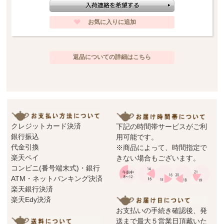
先日ご紹介いたしましたスモールサイズよりも、
ひとまわり大きく、存在感のあるミディアムサイズ。
参考画像のように小物入れとしてお使いいただくのはもちろん、
アーティフィシャルフラワーなどを飾っても素敵にお楽しみいただけます。
どの角度から見てもリボンガーランドのデザインが入り、
返品についての詳細はこちら
華やかな印象を与えてくれる一品です。
ほどよい存在感のあるサイズですので、
さまざまなシーンでお楽しみくださいませ。
商品サイズ
約 19 × 9 × 7 cm（高さ）
クレジットカード決済
下記の時間帯サービスがご利
注意事項
ハンドメイド製品のため、若干の個体差や金彩部分にわずかなムラが見られる
銀行振込
用可能です。
場合がございます。
代金引換
※商品によって、時間指定で
こちらは製造工程上生じるもので、不良品ではございません。
楽天ペイ
きない場合もございます。
当店では、メーカーおよび当店による二重の検品を行ったうえでご案内してお
ります。
コンビニ(番号端末式)・銀行
ハンドメイドならではの風合いとして、何卒ご理解いただけましたら幸いで
ATM・ネットバンキング決済
す。
楽天銀行決済
楽天Edy決済
お支払いの手続き確認後、発
送まで最大５営業日頂戴いた