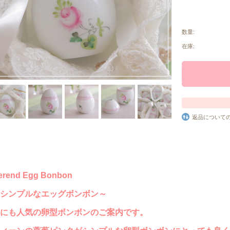
数量:
在庫:
返品について
erend Egg Bonbon
シンプルなエッグボンボン～
にも人気の卵型ボンボンのご案内です。