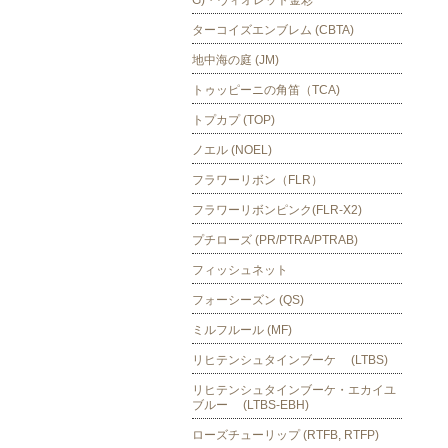
G)・ヴィオレット金彩
ターコイズエンブレム (CBTA)
地中海の庭 (JM)
トゥッピーニの角笛（TCA)
トプカプ (TOP)
ノエル (NOEL)
フラワーリボン（FLR）
フラワーリボンピンク(FLR-X2)
プチローズ (PR/PTRA/PTRAB)
フィッシュネット
フォーシーズン (QS)
ミルフルール (MF)
リヒテンシュタインブーケ (LTBS)
リヒテンシュタインブーケ・エカイユ
ブルー (LTBS-EBH)
ローズチューリップ (RTFB, RTFP)