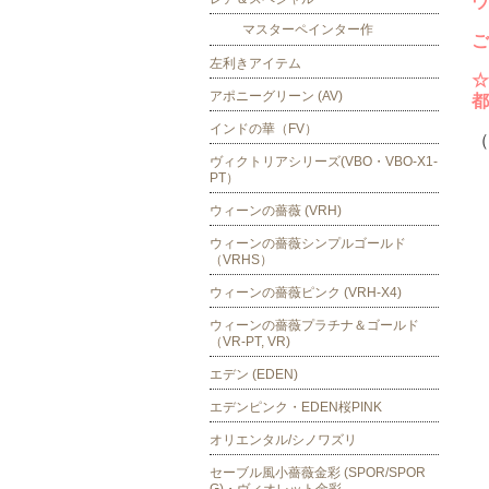
ウ
マスターペインター作
ご
左利きアイテム
☆
アポニーグリーン (AV)
都
インドの華（FV）
（
ヴィクトリアシリーズ(VBO・VBO-X1-
PT）
ウィーンの薔薇 (VRH)
ウィーンの薔薇シンプルゴールド
（VRHS）
ウィーンの薔薇ピンク (VRH-X4)
ウィーンの薔薇プラチナ＆ゴールド
（VR-PT, VR)
エデン (EDEN)
エデンピンク・EDEN桜PINK
オリエンタル/シノワズリ
セーブル風小薔薇金彩 (SPOR/SPOR