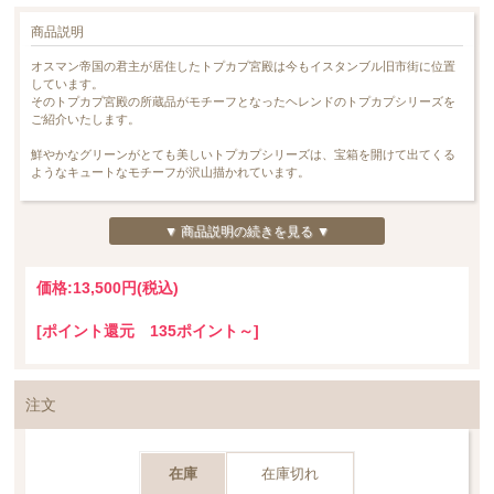
商品説明
オスマン帝国の君主が居住したトプカプ宮殿は今もイスタンブル旧市街に位置
しています。
そのトプカプ宮殿の所蔵品がモチーフとなったヘレンドのトプカプシリーズを
ご紹介いたします。
鮮やかなグリーンがとても美しいトプカプシリーズは、宝箱を開けて出てくる
ようなキュートなモチーフが沢山描かれています。
＊＊＊＊＊＊＊＊＊＊＊＊＊＊＊＊＊＊＊＊＊＊＊＊＊＊＊＊＊＊＊＊＊＊＊
＊＊＊＊
▼ 商品説明の続きを見る ▼
珍しい八角の小皿は和食にも洋食にもコーディネート次第で合わせて頂ける一
枚です。
価格:
13,500円
(税込)
又、深さもありますので、コンディメンツにも最適です。
[ポイント還元 135ポイント～]
使い勝手の良い小皿でございますので、是非数を揃える事もご検討下さい。
(*商品のサイズ：直径 約 10.5cm、高さ 約2.5cm)
＊＊＊＊＊＊＊＊＊＊＊＊＊＊＊＊＊＊＊＊＊＊＊＊＊＊＊＊＊＊＊＊＊＊＊
＊＊＊＊
注文
*こちらの商品はハンドペイントの為、１点１点多少風合いの異なりやお色の濃
淡、金彩にムレが出ます。これはハンドペイント特有の性質で、不良品ではご
ざいません。当店の商品はメーカー側の検品と合わせ、3度の検品が行われてお
在庫
在庫切れ
ります。ハンドメイドの良さとしてご理解頂いた上でお求め下さいますようお