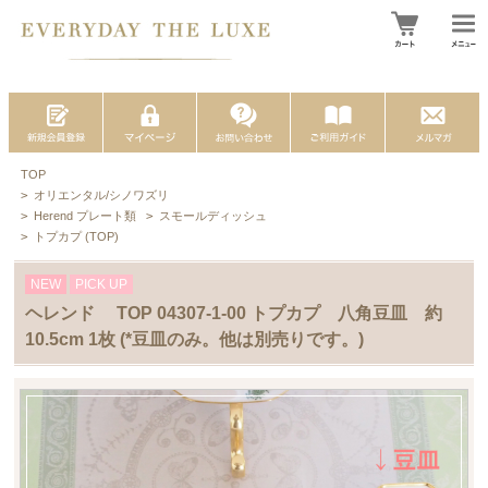
TOP
>
オリエンタル/シノワズリ
>
Herend プレート類
>
スモールディッシュ
>
トプカプ (TOP)
NEW
PICK UP
ヘレンド TOP 04307-1-00 トプカプ 八角豆皿 約
10.5cm 1枚 (*豆皿のみ。他は別売りです。)