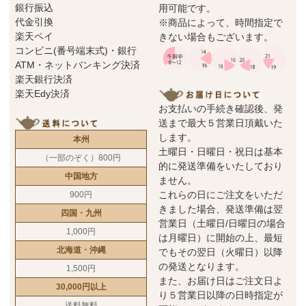
銀行振込
用可能です。
代金引換
※商品によって、時間指定で
楽天ペイ
きない場合もございます。
コンビニ(番号端末式)・銀行
ATM・ネットバンキング決済
楽天銀行決済
楽天Edy決済
お支払いの手続き確認後、発
送まで最大５営業日頂戴いた
します。
本州
土曜日・日曜日・祝日は基本
（一部のぞく）800円
的に発送準備をいたしており
中国地方
ません。
これらの日にご注文をいただ
900円
きました場合、発送準備は翌
四国・九州
営業日（土曜日/日曜日の場合
1,000円
は月曜日）に開始の上、最短
北海道・沖縄
でもその翌日（火曜日）以降
の発送となります。
1,500円
また、お届け日はご注文日よ
30,000円以上
り５営業日以降の日時指定が
送料無料