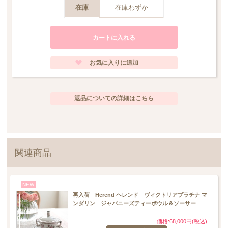
プラチナシリーズは、グリーンがかった美しいグレー色、そして淡く気品高い
在庫
在庫わずか
ピンク色を主に使用して、そのたおやかなイメージを造り出しました。中国
（東洋）趣味＝シノワズリのイメージから派生したそのデザインは、美と富の
象徴と結びつき、多くの大人の女性に親しまれています。
＊＊＊＊＊＊＊＊＊＊＊＊＊＊＊＊＊＊＊＊＊＊＊＊＊＊＊＊＊＊＊＊＊＊＊
＊＊＊＊＊＊＊
今回ご案内させて頂く作品は小さくても存在感が抜群のエッグボンボン 。
可愛らしい卵形のボンボンに真顔のマンダリンが座っている、ミスマッチが可
愛い作品です。
返品についての詳細はこちら
おじさまの服装のカラーコーディネートにも工夫が凝らされた一品です。
（帽子＆パンツ：モスグリーン、シャツ：ピンク、シューズ：プラチナ）
こちらは以前当店の特別ご案内で販売したオリエンタルティーボウルやマンダ
リンポットとマッチする色合いでございます。
商品のサイズ（横幅・奥行/ 約45mm、高さ/約80mm)
関連商品
＊＊＊＊＊＊＊＊＊＊＊＊＊＊＊＊＊＊＊＊＊＊＊＊＊＊＊＊＊＊＊＊＊＊＊
＊＊＊＊＊＊＊
*こちらの商品は一部プラチナに僅かなムラが見られる事があります。これはハ
NEW
ンドメイドの製造過程中に生じるものであり、不良品ではございません。当店
の商品はメーカー側の検品と合わせ、3度の検品が行われております。又、ハン
再入荷 Herend ヘレンド ヴィクトリアプラチナ マ
ドメイドの為、１点１点風合いが異なります。サブモチーフがあるシリーズは
ンダリン ジャパニーズティーボウル＆ソーサー
１点１点の柄も異なる事、ご了承ください。何もハンドメイドの良さとしてご
理解頂けます様、お願い申し上げます。
価格:68,000円(税込)