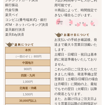
クレジットカード決済
下記の時間帯サービスがご利
銀行振込
用可能です。
代金引換
※商品によって、時間指定で
楽天ペイ
きない場合もございます。
コンビニ(番号端末式)・銀行
ATM・ネットバンキング決済
楽天銀行決済
楽天Edy決済
お支払いの手続き確認後、発
送まで最大５営業日頂戴いた
します。
本州
土曜日・日曜日・祝日は基本
（一部のぞく）800円
的に発送準備をいたしており
中国地方
ません。
これらの日にご注文をいただ
900円
きました場合、発送準備は翌
四国・九州
営業日（土曜日/日曜日の場合
1,000円
は月曜日）に開始の上、最短
北海道・沖縄
でもその翌日（火曜日）以降
の発送となります。
1,500円
また、お届け日はご注文日よ
30,000円以上
り５営業日以降の日時指定が