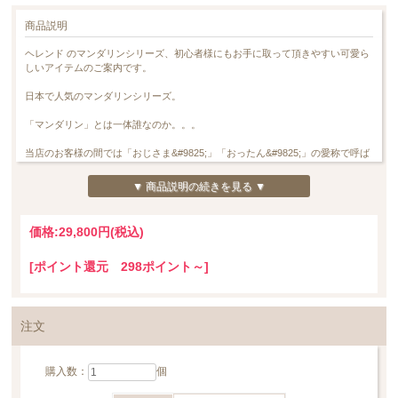
商品説明
ヘレンド のマンダリンシリーズ、初心者様にもお手に取って頂きやすい可愛ら
しいアイテムのご案内です。
日本で人気のマンダリンシリーズ。
「マンダリン」とは一体誰なのか。。。
当店のお客様の間では「おじさま&#9825;」「おったん&#9825;」の愛称で呼ば
れていますが、彼等は中国・清朝のお役人でございます。
▼ 商品説明の続きを見る ▼
「官吏」は大変尊い役職とされていましたが、ヘレンド が表現する彼等は大変
チャーミング。
細かく再現されている服装やお帽子、そして一人一人異なるその表情を是非お
価格:
29,800円
(税込)
楽しみ頂きたいシリーズです。
[ポイント還元 298ポイント～]
1851年ロンドンで開かれた博覧会でヴィクトリア女王がヘレンド社の牡丹の花
の周りを蝶が舞う中国風デザインをとても気に入ってコンプリートセットをオ
ーダーしたのはとても有名なお話です。そのデザインは後に、「ヴィクトリ
ア」と名付けられ、それは160年以上に渡り世界中で愛されるヘレンド社の代表
注文
作ともなりました。
ロンドンの博覧会から約160年経った2010年、ヘレンド社はその代表作である
購入数：
個
「ヴィクトリア」をより現代的でファッショナブルにしたプラチナシリーズを
発表します。