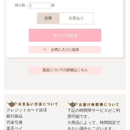
元々600mlポットは国内では大変珍しいサイズかと存じますが、お二人様用に
購入数：
個
400mlはちょっと小さ過ぎるけど、800mlは大き過ぎる、、、というお声は以前
から沢山いただいておりました。今回はショップから心ばかりのギフト（バタ
フライの替え蓋）も一緒にお届けいたしますので、是非この機会にご検討くだ
在庫
在庫あり
さいませ。
＊＊＊＊＊＊＊＊＊＊＊＊＊＊＊＊＊＊＊＊＊＊＊＊＊＊＊＊＊＊＊＊＊＊＊
＊＊＊＊＊＊＊
*こちらの商品は一部プラチナ彩にムラが見られる事があります。これはハンド
メイドの製造過程中に生じるものであり、不良品ではございません。当店の商
品はメーカー側の検品と合わせ、3度の検品が行われております。又、ハンドペ
インとの為、１点１点多少風合いの異なりやお色の濃淡が出ます。ハンドメイ
ドの良さとしてご理解頂いた上でお求め下さいますようお願い申し上げます。
返品についての詳細はこちら
クレジットカード決済
下記の時間帯サービスがご利
銀行振込
用可能です。
代金引換
※商品によって、時間指定で
楽天ペイ
きない場合もございます。