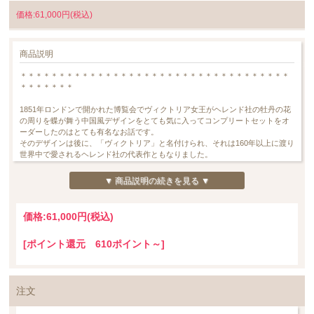
価格:61,000円(税込)
商品説明
＊＊＊＊＊＊＊＊＊＊＊＊＊＊＊＊＊＊＊＊＊＊＊＊＊＊＊＊＊＊＊＊＊＊＊
＊＊＊＊＊＊＊
1851年ロンドンで開かれた博覧会でヴィクトリア女王がヘレンド社の牡丹の花
の周りを蝶が舞う中国風デザインをとても気に入ってコンプリートセットをオ
ーダーしたのはとても有名なお話です。
そのデザインは後に、「ヴィクトリア」と名付けられ、それは160年以上に渡り
世界中で愛されるヘレンド社の代表作ともなりました。
ロンドンの博覧会から約160年経った2010年、ヘレンド社はその代表作である
▼ 商品説明の続きを見る ▼
「ヴィクトリア」をより現代的でファッショナブルにしたプラチナシリーズを
発表します。
プラチナシリーズは、グリーンがかった美しいグレー色、そして淡く気品高い
価格:
61,000円
(税込)
ピンク色を主に使用して、そのたおやかなイメージを造り出しました。中国
（東洋）趣味＝シノワズリのイメージから派生したそのデザインは、美と富の
[ポイント還元 610ポイント～]
象徴と結びつき、多くの大人の女性に親しまれています。
今回皆さまにご案内致しますのは、ちょっと珍しい600mlのティーポット。
実は６００mlサイズは各デザイン、とてもオススメなサイズです。
絵と余白のバランスがとても良く感じられることと、ポット全体のフォルムが
注文
大変美しいと思っております。