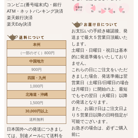
コンビニ(番号端末式)・銀行
ATM・ネットバンキング決済
楽天銀行決済
楽天Edy決済
お支払いの手続き確認後、発
送まで最大５営業日頂戴いた
します。
本州
土曜日・日曜日・祝日は基本
（一部のぞく）800円
的に発送準備をいたしており
中国地方
ません。
これらの日にご注文をいただ
900円
きました場合、発送準備は翌
四国・九州
営業日（土曜日/日曜日の場合
1,000円
は月曜日）に開始の上、最短
北海道・沖縄
でもその翌日（火曜日）以降
の発送となります。
1,500円
また、お届け日はご注文日よ
30,000円以上
り５営業日以降の日時指定が
送料無料
可能でございます。
お急ぎの場合は、必ずご購入
日本国外への発送につきまし
前に
ては、別途メールにて送料を