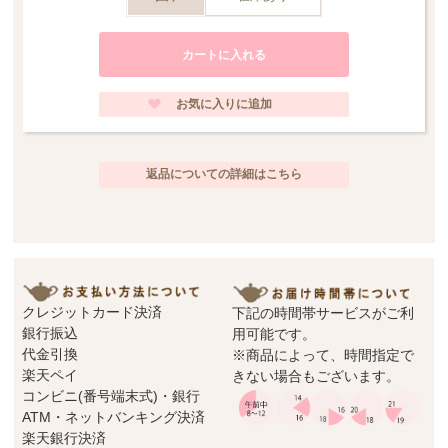
贈り物としてもおすすめいたします。
ぜひご検討くださいませ。
サイズ
横幅・奥行き：約7.2cm
高さ：約6.5cm
＊＊＊＊＊＊＊＊＊＊＊＊＊＊＊＊＊＊＊＊＊＊＊＊＊＊＊＊＊＊＊＊＊＊＊
＊＊＊＊
返品についての詳細はこちら
*こちらの商品は一部プラチナ彩にムラが見られる事があります。これはハンド
メイドの製造過程中に生じるものであり、不良品ではございません。当店の商
品はメーカー側の検品と合わせ、3度の検品が行われております。ハンドメイド
の良さとしてご理解頂けます様、お願い申し上げます。
クレジットカード決済
下記の時間帯サービスがご利
銀行振込
用可能です。
代金引換
※商品によって、時間指定で
楽天ペイ
きない場合もございます。
コンビニ(番号端末式)・銀行
ATM・ネットバンキング決済
楽天銀行決済