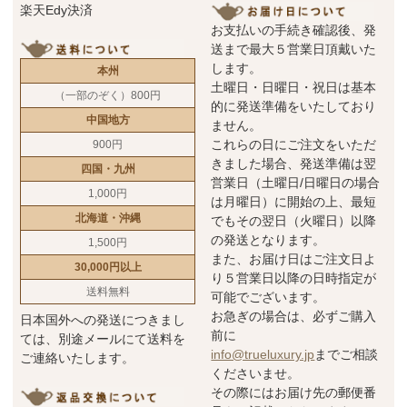
楽天Edy決済
お支払いの手続き確認後、発
送まで最大５営業日頂戴いた
します。
本州
土曜日・日曜日・祝日は基本
（一部のぞく）800円
的に発送準備をいたしており
中国地方
ません。
これらの日にご注文をいただ
900円
きました場合、発送準備は翌
四国・九州
営業日（土曜日/日曜日の場合
1,000円
は月曜日）に開始の上、最短
北海道・沖縄
でもその翌日（火曜日）以降
の発送となります。
1,500円
また、お届け日はご注文日よ
30,000円以上
り５営業日以降の日時指定が
送料無料
可能でございます。
お急ぎの場合は、必ずご購入
日本国外への発送につきまし
前に
ては、別途メールにて送料を
info@trueluxury.jp
までご相談
ご連絡いたします。
くださいませ。
その際にはお届け先の郵便番