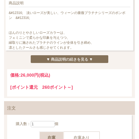
商品説明
&#12316; 淡いローズが美しい、ウィーンの薔薇プラチナシリーズのボンボ
ン &#12316;
ほんのりとやさしいローズカラーは、
フェミニンで柔らかな印象を与えつつ、
縁取りに施されたプラチナのラインが全体を引き締め、
凛としたクールさも感じさせてくれます。
淡いピンクとプラチナの組み合わせは、
▼ 商品説明の続きを見る ▼
可憐さの中に品の良さがあり、
日常使いの中にもさりげない特別感を添えてくれるデザインです。
価格:
26,000円
(税込)
今回は、とても上品で愛らしい
ボンボン（蓋付き小物入れ）のご紹介。
[ポイント還元 260ポイント～]
お蓋には、立体的なオープンローズがあしらわれ、
小ぶりながらも存在感のある仕上がりとなっています。
お気に入りのジュエリーを収納したり、
注文
大切な何かをそっと忍ばせたり。
もちろん、飾っておくだけでも
購入数：
個
日々の暮らしをやさしく彩ってくれる作品です。
ご自分へのご褒美にはもちろん、
在庫
在庫あり