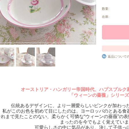
数量:
在庫:
返品について
オーストリア・ハンガリー帝国時代、ハプスブルク
「ウィーンの薔薇」シリーズ
伝統あるデザインに、より一層愛らしいピンクが加わった
私がこのお色を初めて目にしたのは、ヨーロッパのとある食
それまで見たことのない、柔らかく可憐な“ウィーンの薔薇”の
まったのを今でもよく覚えていま
可愛らしさの中に気品があり、決して子供っ