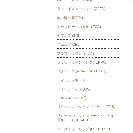
G)・ヴィオレット金彩
ターコイズエンブレム (CBTA)
地中海の庭 (JM)
トゥッピーニの角笛（TCA)
トプカプ (TOP)
ノエル (NOEL)
フラワーリボン（FLR）
フラワーリボンピンク(FLR-X2)
プチローズ (PR/PTRA/PTRAB)
フィッシュネット
フォーシーズン (QS)
ミルフルール (MF)
リヒテンシュタインブーケ (LTBS)
リヒテンシュタインブーケ・エカイユ
ブルー (LTBS-EBH)
ローズチューリップ (RTFB, RTFP)