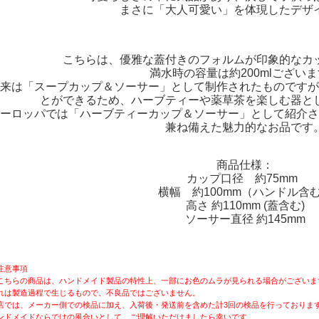
まさに「大人可愛い」を体現したデザ
こちらは、優雅な蓋付きのフォルムが印象的なカ
満水時の容量は約200mlござい
来は「スープカップ＆ソーサー」として制作されたものですが
とができるため、ハーブティーや薬草茶を楽しむ器と
ーロッパでは「ハーブティーカップ＆ソーサー」として紹介さ
兼ね備えた魅力的なお品です
商品仕様：
カップ口径 約75mm
横幅 約100mm（ハンドル含
高さ 約110mm (蓋含む)
ソーサー直径 約145mm
注意事項
こちらの商品は、ハンドメイド製品の特性上、一部にお色のムラが見られる場合がございま
れは製造過程で生じるもので、不良品ではございません。
店では、メーカー側での検品に加え、入荷後・発送前を含めた計3回の検品を行っておりま
ンドメイドならではの風合いとして、ご理解いただけましたら幸いです。