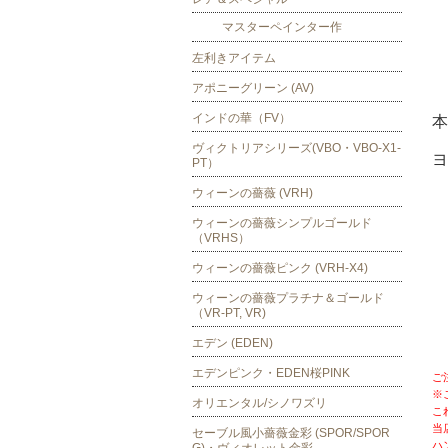
マスターペインター作
左利きアイテム
アポニーグリーン (AV)
インドの華（FV）
本
ヴィクトリアシリーズ(VBO・VBO-X1-
ヨ
PT）
ウィーンの薔薇 (VRH)
ウィーンの薔薇シンプルゴールド
（VRHS）
ウィーンの薔薇ピンク (VRH-X4)
ウィーンの薔薇プラチナ＆ゴールド
（VR-PT, VR)
エデン (EDEN)
エデンピンク・EDEN桜PINK
ご
※
オリエンタル/シノワズリ
こ
当
セーブル風小薔薇金彩 (SPOR/SPOR
ハ