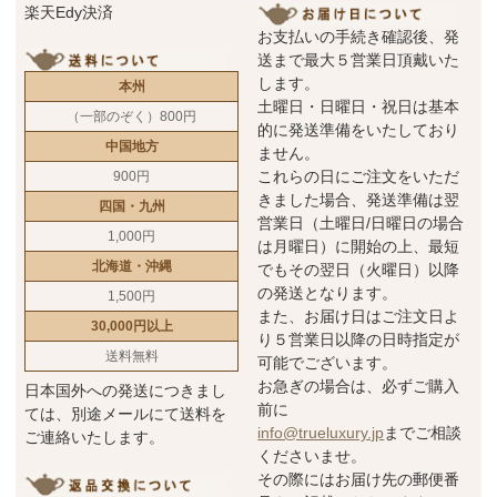
楽天Edy決済
お支払いの手続き確認後、発
送まで最大５営業日頂戴いた
します。
本州
土曜日・日曜日・祝日は基本
（一部のぞく）800円
的に発送準備をいたしており
中国地方
ません。
これらの日にご注文をいただ
900円
きました場合、発送準備は翌
四国・九州
営業日（土曜日/日曜日の場合
1,000円
は月曜日）に開始の上、最短
北海道・沖縄
でもその翌日（火曜日）以降
の発送となります。
1,500円
また、お届け日はご注文日よ
30,000円以上
り５営業日以降の日時指定が
送料無料
可能でございます。
お急ぎの場合は、必ずご購入
日本国外への発送につきまし
前に
ては、別途メールにて送料を
info@trueluxury.jp
までご相談
ご連絡いたします。
くださいませ。
その際にはお届け先の郵便番