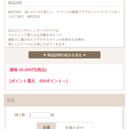
商品説明
&#12316; 淡いローズが美しい、ウィーンの薔薇プラチナシリーズ ティーポッ
トのご紹介 &#12316;
ほんのりとやさしいローズカラーは、
フェミニンで柔らかな印象を与えつつ、
縁取りに施されたプラチナのラインが全体を引き締め、
凛としたクールさも感じさせてくれます。
淡いピンクとプラチナの組み合わせは、
▼ 商品説明の続きを見る ▼
可憐さの中に品の良さがあり、
日常使いの中にもさりげない特別感を添えてくれるデザインです。
価格:
42,000円
(税込)
ウィーンの薔薇 プラチナシリーズにスタンダードなティーポットが仲間入りい
たしました。
[ポイント還元 420ポイント～]
容量は約400ml のスタンダードサイズ。
上品な小薔薇が散りばめられたデザインは、
どの角度から眺めても美しく、
注文
テーブルの上を華やかに彩ってくれます。
上品さの中に、さりげない可愛らしさを感じさせる佇まいで、
購入数：
個
シーンを選ばず活躍してくれるティーポットです。
ぜひご検討くださいませ。
在庫
在庫わずか