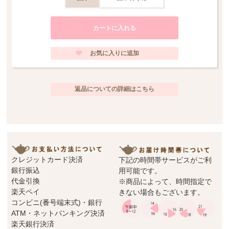
サイズ商品サイズ：
幅 約170mm ／ 奥行 約110mm ／ 高さ 約110mm ／ 容量 約400cc
＊＊＊＊＊＊＊＊＊＊＊＊＊＊＊＊＊＊＊＊＊＊＊＊＊＊＊＊＊＊＊＊＊＊＊
＊＊＊＊
*こちらの商品は一部プラチナ彩にムラが見られる事があります。これはハンド
メイドの製造過程中に生じるものであり、不良品ではございません。当店の商
返品についての詳細はこちら
品はメーカー側の検品と合わせ、3度の検品が行われております。ハンドメイド
の良さとしてご理解頂けます様、お願い申し上げます。
クレジットカード決済
下記の時間帯サービスがご利
銀行振込
用可能です。
代金引換
※商品によって、時間指定で
楽天ペイ
きない場合もございます。
コンビニ(番号端末式)・銀行
ATM・ネットバンキング決済
楽天銀行決済