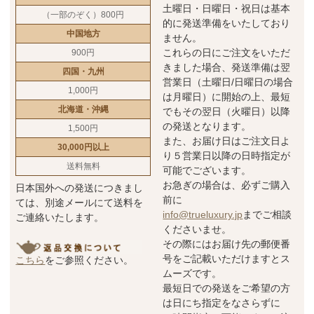
土曜日・日曜日・祝日は基本
（一部のぞく）800円
的に発送準備をいたしており
中国地方
ません。
これらの日にご注文をいただ
900円
きました場合、発送準備は翌
四国・九州
営業日（土曜日/日曜日の場合
1,000円
は月曜日）に開始の上、最短
北海道・沖縄
でもその翌日（火曜日）以降
の発送となります。
1,500円
また、お届け日はご注文日よ
30,000円以上
り５営業日以降の日時指定が
送料無料
可能でございます。
お急ぎの場合は、必ずご購入
日本国外への発送につきまし
前に
ては、別途メールにて送料を
info@trueluxury.jp
までご相談
ご連絡いたします。
くださいませ。
その際にはお届け先の郵便番
号をご記載いただけますとス
こちら
をご参照ください。
ムーズです。
最短日での発送をご希望の方
は日にち指定をなさらずに