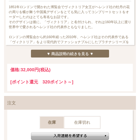
1851年ロンドンで開かれた博覧会でヴィクトリア女王がヘレンド社の牡丹の花
の周りを蝶が舞う中国風デザインをとても気に入ってコンプリートセットをオ
ーダーしたのはとても有名なお話です。
そのデザインは後に、「ヴィクトリア」と名付けられ、それは160年以上に渡り
世界中で愛されるヘレンド社の代表作ともなりました。
ロンドンの博覧会から約160年経った2010年、ヘレンド社はその代表作である
「ヴィクトリア」をより現代的でファッショナブルにしたプラチナシリーズを
発表します。
プラチナシリーズは、グリーンがかった美しいグレー色、そして淡く気品高い
▼ 商品説明の続きを見る ▼
ピンク色を主に使用して、そのたおやかなイメージを造り出しました。中国
（東洋）趣味＝シノワズリのイメージから派生したそのデザインは、美と富の
象徴と結びつき、多くの大人の女性に親しまれています。
価格:
32,000円
(税込)
＊＊＊＊＊＊＊＊＊＊＊＊＊＊＊＊＊＊＊＊＊＊＊＊＊＊＊＊＊＊＊＊＊＊＊
＊＊＊＊＊＊＊
[ポイント還元 320ポイント～]
今回皆さまにご案内致しますのは、スタンダードなティーカップ＆ソーサーで
す。
華やかで上品なデザインを是非お楽しみくださいませ。
注文
(*商品のサイズ：カップ 幅 110mm/奥行 88mm/高さ 53mm/容量 200cc、ソー
サー 直径 140mm/高さ 25mm）
＊＊＊＊＊＊＊＊＊＊＊＊＊＊＊＊＊＊＊＊＊＊＊＊＊＊＊＊＊＊＊＊＊＊＊
＊＊＊＊＊＊＊
在庫
在庫切れ
*こちらの商品は一部プラチナ彩にムラが見られる事があります。これはハンド
メイドの製造過程中に生じるものであり、不良品ではございません。当店の商