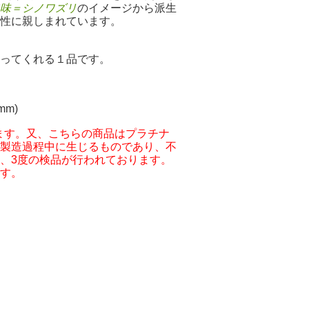
味＝シノワズリ
のイメージから派生
女性に親しまれています。
ってくれる１品です。
mm)
ます。又、
こちらの商品はプラチナ
製造過程中に生じるものであり、不
、3度の検品が行われております。
す。