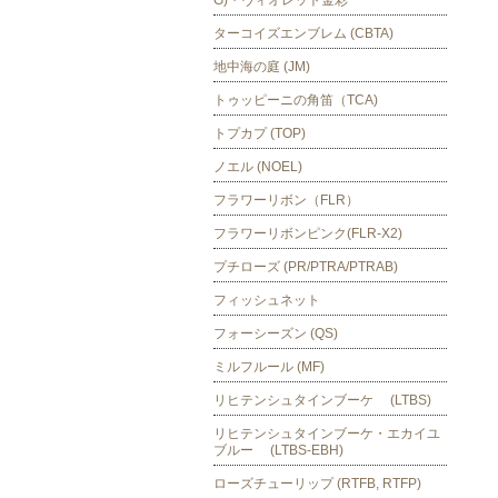
G)・ヴィオレット金彩
ターコイズエンブレム (CBTA)
地中海の庭 (JM)
トゥッピーニの角笛（TCA)
トプカプ (TOP)
ノエル (NOEL)
フラワーリボン（FLR）
フラワーリボンピンク(FLR-X2)
プチローズ (PR/PTRA/PTRAB)
フィッシュネット
フォーシーズン (QS)
ミルフルール (MF)
リヒテンシュタインブーケ (LTBS)
リヒテンシュタインブーケ・エカイユ
ブルー (LTBS-EBH)
ローズチューリップ (RTFB, RTFP)