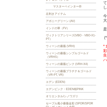
て
マスターペインター作
左利きアイテム
今
大
アポニーグリーン (AV)
インドの華（FV）
是
ヴィクトリアシリーズ(VBO・VBO-X1-
(
PT）
*
ウィーンの薔薇 (VRH)
彩
ウィーンの薔薇シンプルゴールド
良
（VRHS）
ハ
ウィーンの薔薇ピンク (VRH-X4)
ウィーンの薔薇プラチナ＆ゴールド
（VR-PT, VR)
エデン (EDEN)
エデンピンク・EDEN桜PINK
オリエンタル/シノワズリ
セーブル風小薔薇金彩 (SPOR/SPOR