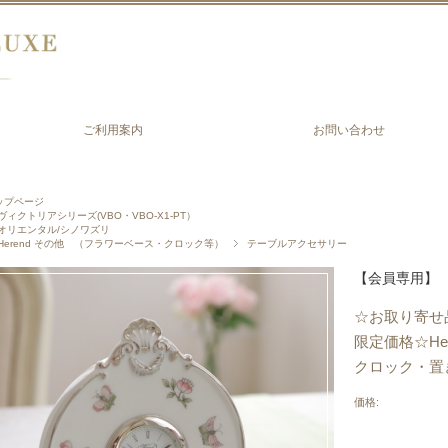
ご利用案内
お問い合わせ
ップページ
ヴィクトリアシリーズ(VBO・VBO-X1-PT）
オリエンタル/シノワズリ
Herend その他 （フラワーベース・クロック等）
テーブルアクセサリー
【会員専用】
☆お取り寄せ
限定価格☆He
クロック・置
価格: